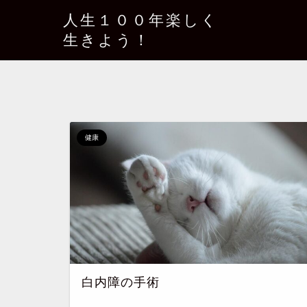
人生１００年楽しく
生きよう！
健康
白内障の手術