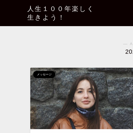
人生１００年楽しく
生きよう！
― A
2
メッセージ