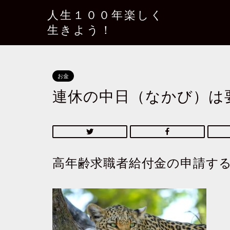
人生１００年楽しく
生きよう！
お金
連休の中日（なかび）は
高年齢求職者給付金の申請す