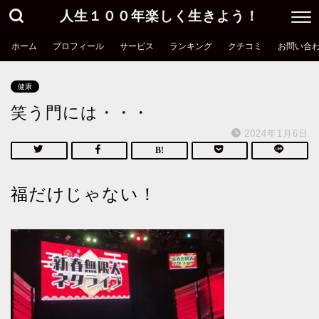
人生１００年楽しく生きよう！
ホーム
プロフィール
サービス
ランキング
クチコミ
お問い合
健康
笑う門には・・・
2024年1月6日
福だけじゃない！