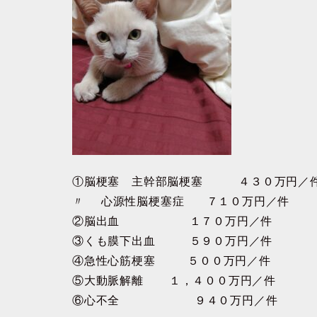
①脳梗塞 主幹部脳梗塞 ４３０万円／
〃 心源性脳梗塞症 ７１０万円／件
②脳出血 １７０万円／件
③くも膜下出血 ５９０万円／件
④急性心筋梗塞 ５００万円／件
⑤大動脈解離 １，４００万円／件
⑥心不全 ９４０万円／件