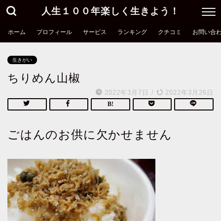
人生１００年楽しく生きよう！
ホーム
プロフィール
サービス
ランキング
クチコミ
お問い合
生きがい
ちりめん山椒
2022年3月7日
/
2022年3月26日
ごはんのお供に欠かせません