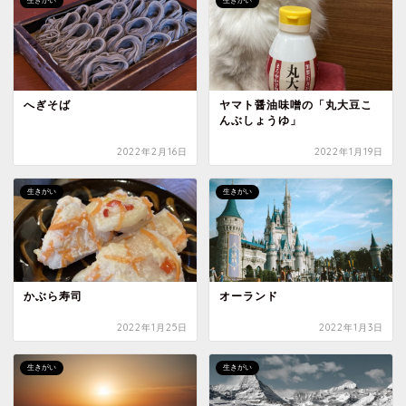
生きがい
生きがい
へぎそば
ヤマト醤油味噌の「丸大豆こ
んぶしょうゆ」
2022年2月16日
2022年1月19日
生きがい
生きがい
かぶら寿司
オーランド
2022年1月25日
2022年1月3日
生きがい
生きがい